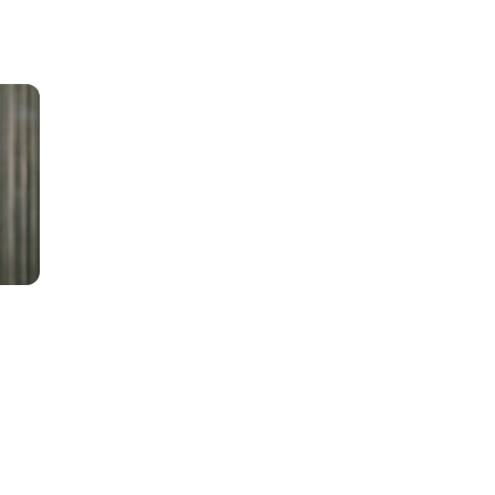
Container bestellen in Erl
Sie sind bei uns genau ric
Nürnberg oder Fürth miete
Wir sind die Profis für di
Wir entsorgen Abfälle der 
Verunreinigung, Bims, Zieg
Gipsabfälle, Holz A1 bis A
1-430 139
zur Sortierung, Poltergesch
und Metall.
c | 91056 Erlangen
ch-container.de