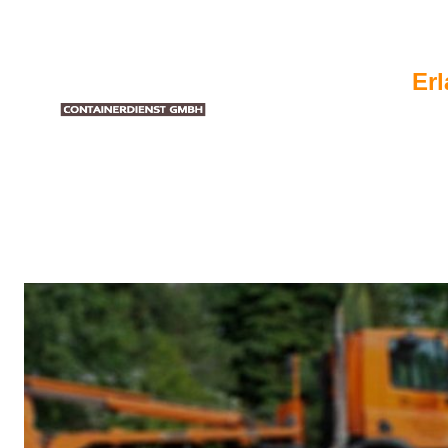
Erl
Hom