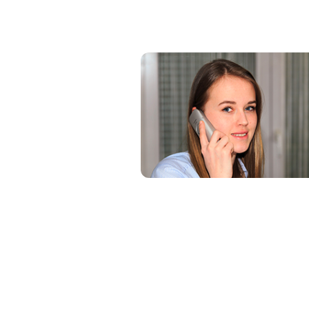
Containerbestellung Hotline:
0913
© Reusch
Containerdienst GmbH | Heusteg 9
Telefon: 09131 430139 | Email:
info@reus