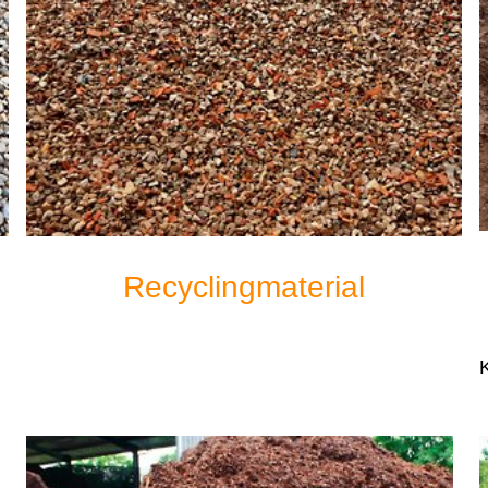
Recyclingmaterial
K