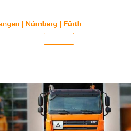
angen | Nürnberg | Fürth
Tel.: 09131 4
e
Abfallarten
Wir liefern
Container
Leistun