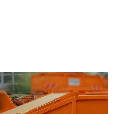
30139
oder
WHATSAPP
gen
Wir über uns
Downloads
Kontakt